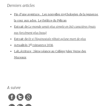
Derniers articles
Fin d’une aventure… Les nouvelles mythologies de la jeunesse,
la cour aux ados, Le théâtre du Pélican
Extrait de
Le monde serait plus simple en 140 caractères (mais
pas forcément plus beau)
Extrait de
Et si l’équinoxiale n’était qu’une mort de plus
er
Actualités 1
trimestre 2016
Lab_écriture : 2ème séance au Collège Jules Verne des
Mureaux
http://marineauriol.com/2014/11/les-
faiseurs-de-
monde/">
A suivre