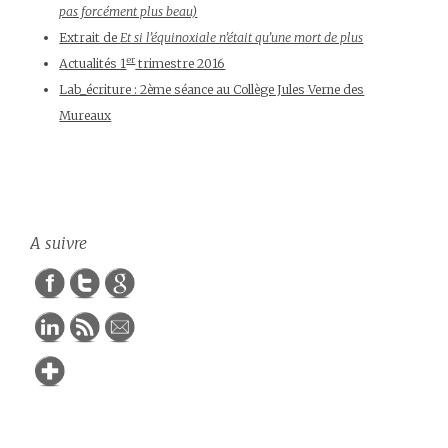
pas forcément plus beau)
Extrait de
Et si l’équinoxiale n’était qu’une mort de plus
er
Actualités 1
trimestre 2016
Lab_écriture : 2ème séance au Collège Jules Verne des
Mureaux
http://marineauriol.com/les-
chroniques-
du-grand-
mouvement/">
A suivre